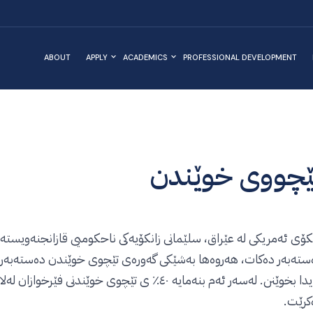
ABOUT
APPLY
ACADEMICS
PROFESSIONAL DEVELOPMENT
ێچووی خوێندن
نکۆی ئەمریکی لە عێراق، سلێمانی زانکۆیەکی ناحکومیی قازانجنەویستە،
ستەبەر دەکات، هەروەها بەشێکی گەورەی تێچوی خوێندن دەستەبەر دە
تیایدا بخوێنن. لەسەر ئەم بنەمایە ٤٠٪ ی تێچوی خو
کرێت.