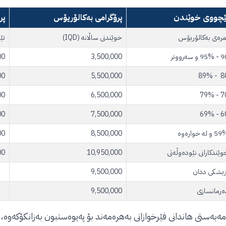
ێچووی خوێندن
پرۆگرامی بەکالۆریۆس
پر
مرەی بەکالۆریۆس
خوێندنی ساڵانە (IQD)
تێ
95 و سەرووتر
3,500,000
00
00
5,500,000
80 - 
00
6,500,000
70 - 
00
7,500,000
60 - 
 و لە خوارەوە
8,500,000
00
وێندکارانی نێودەوڵەتی
10,950,000
00
زیشکی ددان
9,500,000
ەرمانسازی
9,500,000
مەبەستی هاندانی فێرخوازانی بەهرەمەند بۆ پەیوەستبون بەزانکۆکەوە،