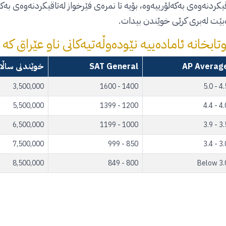
قیکردنەوەی بەکەلۆرییەوە، بۆیە تا نمرەی فێرخواز لەتاقیکردنەوەی بەکەل
بێت لەبری کرێی خوێندن بیدات.
تابخانە ئامادەییە نێودەوڵەتیەکانی ناو عێراق کە
AP Averag
SAT General
خوێندنی ساڵانە
3,500,000
1400 - 1600
4.5 - 
5,500,000
1200 - 1399
4.0 - 
6,500,000
1000 - 1199
3.5 - 
7,500,000
850 - 999
3.0 - 
8,500,000
800 - 849
Below 3.