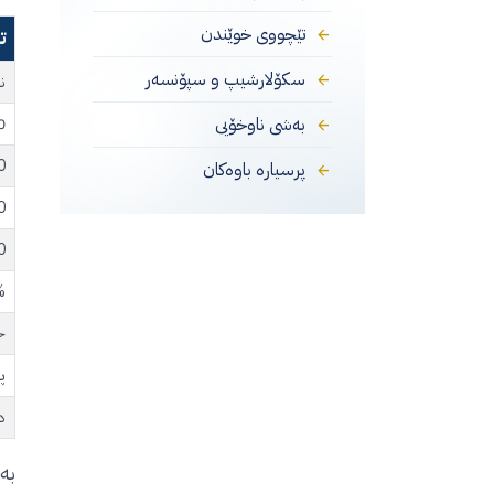
تێچووی خوێندن
ت
سکۆلارشیپ و سپۆنسەر
ن
بەشی ناوخۆیی
90 - %
89%
پرسیارە باوەکان
79%
69%
59%
خ
پ
د
بە