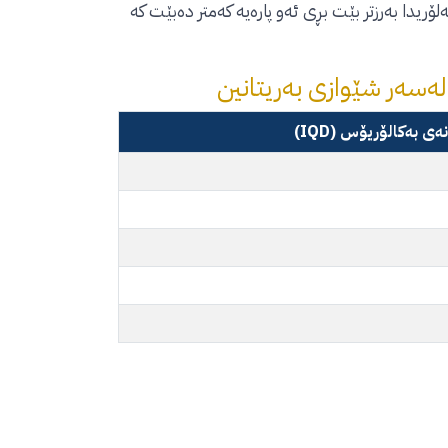
ۆریدا بەرزتر بێت بڕی ئەو پارەیە کەمتر دەبێت کە
 لەسەر شێوازی بەریتانین
ی بەکالۆریۆس (IQD)