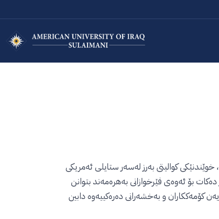
 خوێندنێکی کوالیتی بەرز لەسەر ستایلی ئەمریکی
کات بۆ ئەوەی فێرخوازانی بەهرەمەند بتوانن
ێندنی فێرخوازان لەلایەن کۆمەککاران و بەخشەرانی دەرەکییەوە دابین