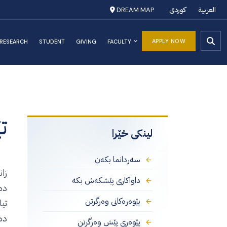
العربية
کوردی
DREAM MAP
APPLY NOW
RESEARCH
STUDENT
GIVING
FACULTY
ت
لینکی خێرا
سەردانما بکەن
زا
داواکاری پێشکەش بکە
دە
پێوەرەکانی وەرگرتن
دە
پێوەری پێش وەرگرتن