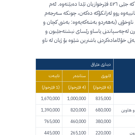
بۆ کچان، ئەوی تریان بۆ کوڕان، بەهەردوکیان چەندین شوققە دەگرنەخۆ کە جێی ٤٢٦ فێرخوازیان تێدا دەبێتەوە. ئەم
انییەوە روو لەزانکۆکە دەکەن، چونکە سەرجەم
شی ناوخۆیی (بەهەردو بەشەکەیەوە: بەشی کچان و
ارن لەچەسپاندنی یاساو رێسای نیشتەجێبون و
تی خۆئامادەکردنی باشترین شێوە بۆ ژیان لە ناو
دیناری عێراقی
ئابوری
ستاندەر
تایبەت
(6 فێرخواز)
(4 فێرخواز)
(1 فێرخواز)
1,670,000
1,000,000
835,000
 و هاوین
680,000
820,000
1,390,000
765,000
460,000
380,000
445,000
265,100
220,000