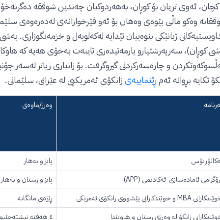
ققانە وەکو ماڵی بێوەی وەهان بۆ ئەو فێرخوازانەی لەدەرەوەی سلێم
داویستیەکانی ژیانێکی بێوەییان تێدایە لەکەلوپەل و خزمەتگوزاری. بە
شی کوڕان)، سەرپەرشتیارو یارمەتیدەری تایبەت بەخۆی هەیە کە هاوک
ڵسوکەوتکردن و چارەسەرکردنی گیروگرفت. بۆ زانیاری زیاتر لەسەر چۆنیە
کۆ تکایە بڕوانە ئەم
ڕێنماییەی
زانکۆی ئەمریکیی لە عێراق، سلێمانی.
ەرنامە
وەرز/ماوەی
ەکالۆریۆس
پایز و بەهار
رۆگرامی ئامادەسازی ئەکادیمی (APP)
پایز و زستان و بەهار
دکارانی MBA و خوێندکارانی پێشووی زانکۆی ئەمریکی
ڕێژەی مانگانە
وێندکارانی زانکۆ لە وەرزی زستان و هاویندا
٤ هەفتە نیشتەجێبوون