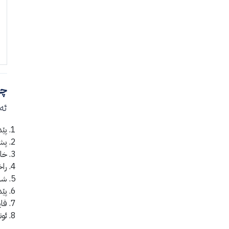
چی
ئە
پێد
پش
خا
راخ
شا
پێد
قا
ئوت