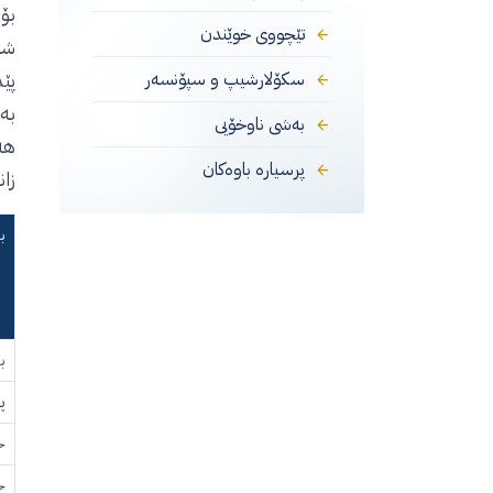
تێچووی خوێندن
شو
پێ
سکۆلارشیپ و سپۆنسەر
بە
بەشی ناوخۆیی
هە
پرسیارە باوەکان
زان
ب
ب
پ
خوێن
خ