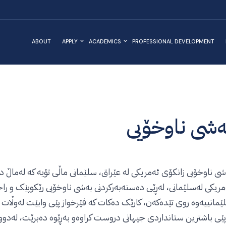
ABOUT
APPLY
ACADEMICS
PROFESSIONAL DEVELOPMENT
ەشی ناوخۆیی
شی ناوخۆیی زانکۆی ئەمریکی لە عێراق، سلێمانی ماڵی تۆیە کە لەماڵ دو
مریکی لەسلێمانی، لەڕێی دەستەبەرکردنی بەشی ناوخۆیی رێکوپێک و راخ
ێمانییەوە روی تێدەکەن، کارێک دەکات کە فێرخواز پێی وابێت لەوڵات 
پێی باشترین ستانداردی جیهانی دروست کراوەو بەڕێوە دەبرێت، لەدوو ئ