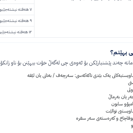
٧ هەفتە نیشتەجێبوون
٩ هەفتە نیشتەجێبوون
١٢ هەفتە نیشتەجێبوون
 بهێنم؟
مانە چەند پێشنیارێکن بۆ ئەوەی چی لەگەڵ خۆت بیهێنن بۆ ناو زانکۆ:
اویستیەکانی یەک بێدی تاکەکەسی: سەرچەف / بەتانی یان لێفە
تی
ولی
ەر یان بەرماڵ
مپۆو سابون
اویستیی توالێت
پوقاچاخ و کەرەستەی سەر سفرە
و