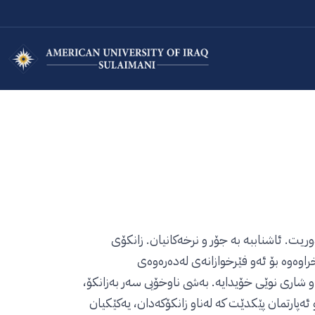
ریت. ئاشناببە بە جۆر و نرخەکانیان. زانکۆی
راوەوە بۆ ئەو فێرخوازانەی لەدەرەوەی
و شاری نوێی خۆیدایە. بەشی ناوخۆیی سەر بەزانکۆ،
ەپارتمان پێکدێت کە لەناو زانکۆکەدان، یەکێکیان