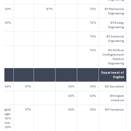
69%
87%
72%
BS Mechanical
Engineering
69%
72%
BS Energy
Engineering
72%
BS Industrial
Engineering
72%
BS Artificial
Intelligence and
Robotics
Engineering
Department of
English
55%
57%
55%
55%
BA Journalism
60%
60%
BA English
Literature
English
57%
55%
55%
BA Translation
anguage-
52%
nslation-
50%