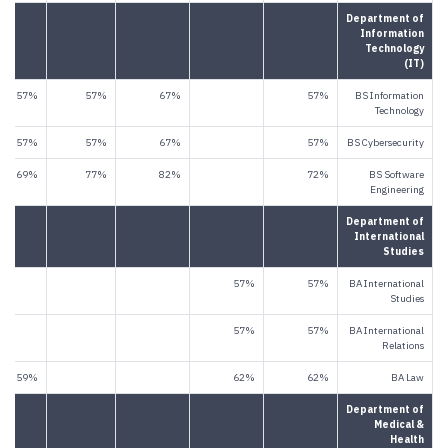
Department of
Information
Technology
(IT)
57%
57%
67%
57%
BS Information
Technology
57%
57%
67%
57%
BS Cybersecurity
69%
77%
82%
72%
BS Software
Engineering
Department of
International
Studies
57%
57%
BA International
Studies
57%
57%
BA International
Relations
59%
62%
62%
BA Law
Department of
Medical &
Health