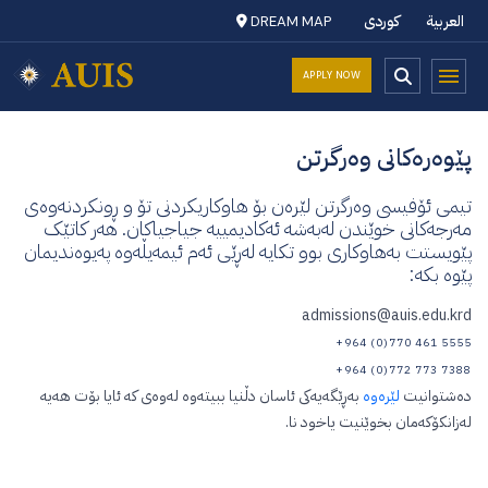
العربية
کوردی
DREAM MAP
APPLY NOW
پێوەرەکانی وەرگرتن
تیمی ئۆفیسی وەرگرتن لێرەن بۆ هاوکاریکردنی تۆ و ڕونکردنەوەی
مەرجەکانی خوێندن لەبەشە ئەکادیمییە جیاجیاکان. هەر کاتێک
پێویستت بەهاوکاری بوو تکایە لەڕێی ئەم ئیمەیڵەوە پەیوەندیمان
پێوە بکە:
admissions@auis.edu.krd
+964 (0)770 461 5555
+964 (0)772 773 7388
دەشتوانیت
لێرەوە
بەڕێگەیەکی ئاسان دڵنیا ببیتەوە لەوەی کە ئایا بۆت هەیە
لەزانکۆکەمان بخوێنیت یاخود نا.