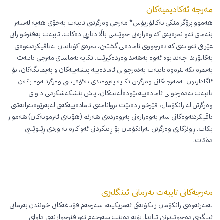
مەرجە ئەکادیمیەکان
هەموو پرۆگرامێکی بەکالۆریۆس* مەرجی وەرگرتنی تایبەت بەخۆی هەیە لەسەر
بنەمای ئەو نمرەیەی کە وەزارەتی خوێندنی باڵا دیاریی دەکات. تایبەت بەفێرخوازانی
عێراقی ئەوانەی کە دەرچووی ئامادەیی گشتین، نمرەی کۆتاییان لەتاقیکردنەوەی
بەکالۆریدا چەند بوە ئەوە بەهەند وەردەگیرێت. تکایە تەماشای مەرجی تایبەت
بەنمرە بکە لێرەوە تایبەت بەدەرچوانی ئامادەییە پیشەییەکان و پەیمانگەکان، بۆ
ئاگاداربون لەمەرجەکانی وەرگرتن تکایە پەیوەندی بەئۆفیسی وەرگرتنەوە بکەن.
تایبەت بەدەرچوانی ئامادەییە نێودەڵەتیەکان، پاش پێشکەشکردنی داوای
وەرگرتن لە زانکۆمان، فێرخواز دەبێت بڕوانامەی ئامادەییەکەی لەبەڕێوەبەرایەتیی
تاقیکردنەوەکانی سەر بەوەزارەتی پەروەردەی هەرێم (هۆبەی ئەزمونەکان) هەموار
بکات. ڕاوێژکاری وەرگرتن لەزانکۆمان بۆ ڕاییکردنی ئەو کارە بە وردی ڕێنوێنیی
دەکات.
مەرجەکانی تایبەت بەزمانی ئینگلیزی
لەبەرئەوەی زانکۆمان زانکۆیەکی ئەمریکییە، سەرجەم قۆناغەکانی خوێندن بەزمانی
ئینگیزی دەخوێندرێن تیایدا. بۆیە دەبێت سەرجەم ئەو فێرخوازانەی داوای