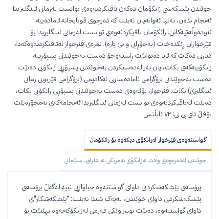
خوێندن پێشکەشی زانکۆمان دەکەن تاقیکردنەوەی توانست لەزمانی ئینگلیزیدا
ئەنجام بدەن، تەنها ئەوانەیان نەبێت کە دەرچوی قوتابخانە ئامادەییە
نێودەوڵەتیەکانن. زانکۆمان تاقیکردنەوەی توانست لەزمانی ئینگلیزیدا بۆ
فێرخوازان ڕێکدەخات (بەخۆڕایی و بێ پارە). نمرەی فێرخواز لەتاقیکردنەوەکەدا،
دیاریی دەکات کە ئایا دەتوانێت ڕاستەوخۆ دەست بەخوێندنی پسپۆڕییە
زانکۆییەکەی بکات، یان بەر لەدەستکردن بەخوێندنی پسپۆڕیی زانکۆیی دەبێت
دەست بەخوێندنی پرۆگرامی ئامادەسازیی ئەکادیمی (پرۆگرامی فێربونی زمانی
ئینگلیزی) بکات. فێرخواز، بۆئەوەی دەست بەخوێندنی پسپۆڕیی زانکۆیی بکات،
دەبێت لەتاقیکردنەوەی توانست لەزمانی ئینگلیزیدا ئەنجامەکەی بەمجۆرەبێت:
تۆفڵ ئای بی تی: ٧٢ ئایڵتس
گواستنەوەی فێرخواز لەزانکۆی دیکەوە بۆ زانکۆمان
خوێندن لەدەرەوەی وڵات لەزانکۆی ئەمریکی لە عێراق، سلێمانی
پرۆسەی پێشکەشکردنی داوای گواستنەوە جیاوازیی نییە لەگەڵ پرۆسەی
پێشکەشکردنی داوای خوێندن، لەیەک شتدا نەبێت: "پێشکەشکار"ی
داوای گواستنەوە، دەبێت نوسراوێکی فەرمی لەزانکۆکەیەوە بهێنێت بۆ