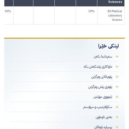
Sciences
59%
59%
BS Medical
Laboratory
Science
لینکی خێرا
سەردانما بکەن
داواکاری پێشکەش بکە
پێوەرەکانی وەرگرتن
پێوەری پێش وەرگرتن
تێچووی خوێندن
سکۆلارشیپ و سپۆنسەر
بەشی ناوخۆیی
پرسیارە باوەکان