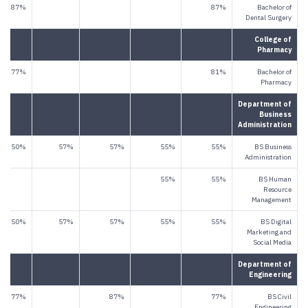
87%
87%
Bachelor of
Dental Surgery
College of
Pharmacy
77%
81%
Bachelor of
Pharmacy
Department of
Business
Administration
50%
57%
57%
55%
55%
BS Business
Administration
55%
55%
BS Human
Resource
Management
50%
57%
57%
55%
55%
BS Digital
Marketing and
Social Media
Department of
Engineering
77%
87%
77%
BS Civil
Engineering