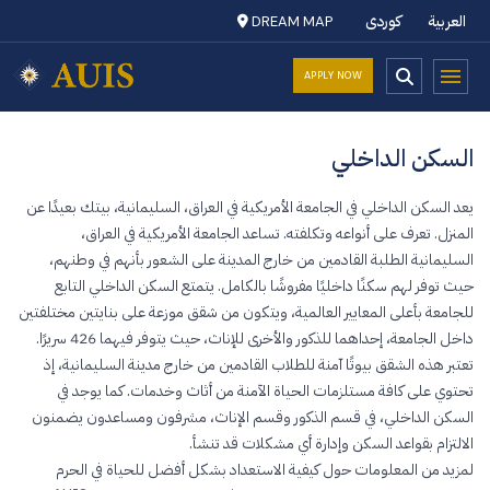
العربية
کوردی
DREAM MAP
APPLY NOW
السكن الداخلي
يعد السكن الداخلي في الجامعة الأمريكية في العراق، السليمانية، بيتك بعيدًا عن
المنزل. تعرف على أنواعه وتكلفته. تساعد الجامعة الأمريكية في العراق،
السليمانية الطلبة القادمين من خارج المدينة على الشعور بأنهم في وطنهم،
حيث توفر لهم سكنًا داخليًا مفروشًا بالكامل. يتمتع السكن الداخلي التابع
للجامعة بأعلى المعايير العالمية، ويتكون من شقق موزعة على بنايتين مختلفتين
داخل الجامعة، إحداهما للذكور والأخرى للإناث، حيث يتوفر فيهما 426 سريرًا.
تعتبر هذه الشقق بيوتًا آمنة للطلاب القادمين من خارج مدينة السليمانية، إذ
تحتوي على كافة مستلزمات الحياة الآمنة من أثاث وخدمات. كما يوجد في
السكن الداخلي، في قسم الذكور وقسم الإناث، مشرفون ومساعدون يضمنون
الالتزام بقواعد السكن وإدارة أي مشكلات قد تنشأ.
لمزيد من المعلومات حول كيفية الاستعداد بشكل أفضل للحياة في الحرم