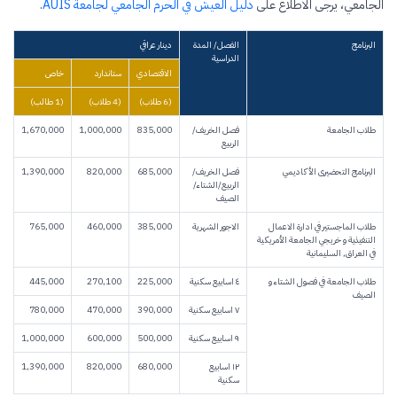
الجامعي، يرجى الاطلاع على
دليل العيش في الحرم الجامعي لجامعة AUIS
.
البرنامج
الفصل/ المدة
دينار عراقي
الدراسية
الاقتصادي
ستاندارد
خاص
(6 طلاب)
(4 طلاب)
(1 طالب)
طلاب الجامعة
فصل الخريف/
835,000
1,000,000
1,670,000
الربيع
البرنامج التحضيرى الأكاديمي
فصل الخريف/
685,000
820,000
1,390,000
الربيع/الشتاء/
الصيف
طلاب الماجستير في ادارة الاعمال
الاجور الشهرية
385,000
460,000
765,000
التنفيذية و خريجي الجامعة الأمريكية
في العراق, السليمانية
طلاب الجامعة في فصول الشتاء و
٤ اسابيع سكنية
225,000
270,100
445,000
الصيف
٧ اسابيع سكنية
390,000
470,000
780,000
٩ اسابيع سكنية
500,000
600,000
1,000,000
١٢ اسابيع
680,000
820,000
1,390,000
سكنية