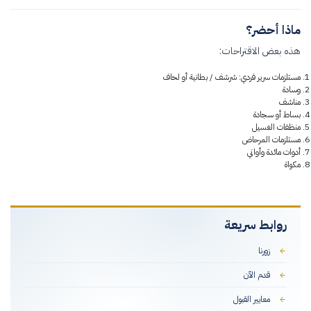
ماذا أحضر؟
هذه بعض الاقتراحات:
مستلزمات سرير فردي: شرشف / بطانية أو لحاف
وسادة
مناشف
بساط أو سجادة
منظفات الغسيل
مستلزمات المرحاض
أدوات مائدة وأواني
مكواة
روابط سريعة
زورنا
قدم الآن
معايير القبول