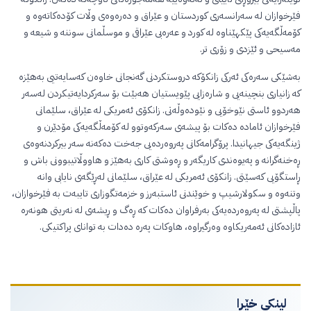
فێرخوازان لە سەرانسەری کوردستان و عێراق و دەرەوەی وڵات کۆدەکاتەوە و
کۆمەڵگەیەکی پێکهێناوە لە کورد و عەرەبی عێراقی و موسڵمانی سوننە و شیعە و
مەسیحی و ئێزدی و زۆری تر.
بەشێکی سەرەکی ئەرکی زانکۆکە دروستکردنی گەنجانی خاوەن کەسایەتیی بەهێزە
کە زانیاری بنچینەیی و شارەزایی پێویستیان هەبێت بۆ سەرکردایەتیکردن لەسەر
هەردوو ئاستی نێوخۆیی و نێودەوڵەتی. زانکۆی ئەمریکی لە عێراق، سلێمانی
فێرخوازان ئامادە دەکات بۆ پیشەی سەرکەوتوو لە کۆمەڵگەیەکی مۆدێرن و
ژینگەیەکی جیهانیدا. پرۆگرامەکانی پەروەردەیی جەخت دەکەنە سەر بیرکردنەوەی
ڕەخنەگرانە و پەیوەندی کاریگەر و ڕەوشتی کاری بەهێز و هاووڵاتیبوونی باش و
ڕاستگۆیی کەسێتی. زانکۆی ئەمریکی لە عێراق، سلێمانی لەڕێگەی نایابی وانە
وتنەوە و سکولارشیپ و خوێندنی ئاستبەرز و خزمەتگوزاری تایبەت بە فێرخوازان،
پاڵپشتی لە پەروەردەیەکی بەرفراوان دەکات کە ڕەگ و ڕیشەی لە نەریتی هونەرە
ئازادەکانی ئەمەریکاوە وەرگیراوە، هاوکات پەرە دەدات بە توانای پراکتیکی.
لینکی خێرا