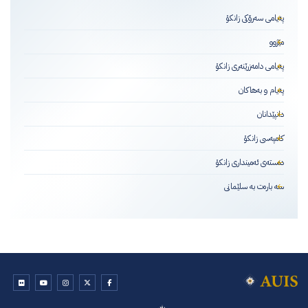
پەیامی سەرۆکی زانکۆ
مێژوو
پەیامی دامەزرێنەری زانکۆ
پەیام و بەهاکان
دانپێدانان
کامپەسی زانکۆ
دەستەی ئەمینداری زانکۆ
سه بارەت به سلێمانی