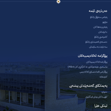
دەربارەی ئێمە
پەیامی سەرۆکی زانکۆ
مێژوو
پەیام و بەهاکان
دانپێدانان
کامپەسی زانکۆ
دەستەی ئەمینداری زانکۆ
سه بارەت به سلێمانی
پرۆگرامە ئەکادیمییەکان
پرۆگرامە ئەکادیمییەکان
ماستەری جێبەجێکاری لە کارگێڕی کار (MBA)
پرۆگرامی ئامادەسازی ئەکادیمی
کتێبخانە
پەیمانگای گەشەپێدانی پیشەیی
دەربارە
کۆرسەکانی زمانی ئینگلیزی
لینکی خێرا