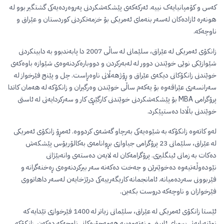
کەس و کۆمپانیایەک نییە. ئەرکەکەی پێشکەشکردنی پەروەردەیەکی گشتگیر بوو لە
هونەرە ئازادەکان لەسەر بنەمای ئەمریکی بۆ خزمەتکردنی کوردستان و عێراق و
ناوچەکە.
زانکۆی ئەمریکی لە عێراق، سلێمانی لە ساڵی 2007 دا پابەندبوو بە دابینکردنی
شێوازێکی نوێی خوێندن دوور لە لەبەرکردن و دووبارەکردنەوەی شێوازە باوەکەی
خوێندنی زانکۆکانی دیکەی عێراق و ڕۆژهەڵاتی ناوەڕاست. چل و پێنج فێرخواز لە
سەرانسەری عێراقەوە بۆ یەکەم ساڵی خوێندن وەرگیران و زانکۆکە لە هەمان کاتدا
پرۆگرامی MBA بۆ پێشکەشکردنی خوێندنی کارگێڕی کار و سەرکردایەتی لە ئاستی
خوێندنی باڵادا دەستپێکرد.
لەو کاتەوە زانکۆکە بە شێوەیەکی بەرچاو گەشەی کردووە. ئەمڕۆ زانکۆی ئەمریکی
لە عێراق، سلێمانی 23 پرۆگرامی جیاوازی بڕوانامەی بەکالۆریۆس پێشکەش
دەکات بە زمانی ئینگلیزی. پرۆگرامەکان لە لایەن دەستەی وانەبێژانی
نێودەوڵەتیەوە دەخوێنرێن و جەخت دەکەنە سەر بیرکردنەوەی ڕەخنەگرانە و
فێربوونی سەردەمیانە. ئامانجمانە کاریگەرییەکی درێژخایەن لەسەر داهاتووی
فێرخوازان و ناوچەکە دروست بکەین.
ئێستا زانکۆی ئەمریکی لە عێراق، سلێمانی زیاتر لە 1400 فێرخوازی تێدایە کە
نوێنەرایەتی بیروڕای ئایینی و نەتەوەییە هەمەجۆرەکانی ناوچەکە دەکەن. زانکۆکە