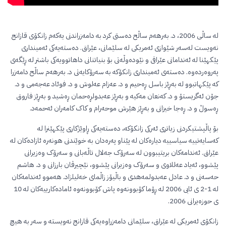
لە ساڵی 2006، د. بەرهەم ساڵح دەستی کرد بە دامەزراندنی یەکەم زانکۆی قازانج
نەویست لەسەر شێوازی ئەمریکی لە سلێمانی، عێراق. دەستەیەکی ئەمینداری
پێکهێنا لە ئەندامانی عێراقی و نێودەوڵەتی بۆ بنیاتنانی داهاتوویەکی باشتر لە ڕێگەی
پەروەردەوە. دەستەی ئەمینداری زانکۆکە بە سەرۆکایەتی د. بەرهەم ساڵح دامەزرا
کە پێکهاتبوو لە بەڕێز باسل ڕەحیم و د. عەزام عەلوش و د. فوئاد عەجەمی و د.
جۆن ئەگریستۆ و د. کەنعان مەکیە و بەڕێز عەبدولڕەحمان ڕەشید و بەڕێز فاروق
ڕەسوڵ و د. ڕەجا خیزانی و بەڕێز هێرش موحەرام و کاک کامەران ئەحمەد.
بۆ پاڵپشتیکردنی زیاتری ئەرکی زانکۆکە، دەستەیەکی ڕاوێژکاری پێکهێنرا لە
کەسایەتییە سیاسییە دیارەکان لە پێناو پەرەدان بە خوێندنی هونەرە ئازادەکان لە
عێراق. ئەندامەکان بریتیبوون لە سەرۆک جەلال تاڵەبانی و سەرۆک وەزیرانی
پێشوو، ئەیاد عەللاوی و سەرۆک وەزیرانی پێشوو، نێچیرڤان بارزانی و د. هاشم
حەسەنی و د. عادل عەبدولمەهدی و باڵیۆز زاڵمای خەلیلزاد. هەموو ئەندامەکان
لە 1-2 ی ئابی 2006 لە ڕۆما کۆبوونەوە پاش کۆبوونەوە ئامادەکارییەکان لە 10
ی حوزەیرانی 2006.
زانکۆی ئەمریکی لە عێراق، سلێمانی دامەزراوەیەکی قازانج نەویستە و سەر بە هیچ