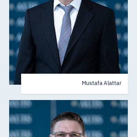
Mustafa Alattar