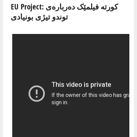
EU Project: کورته‌ فیلمێک ده‌رباره‌ی
توندو تیژی بونیادی
توندو تیژی بونیادی