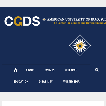
Skip
to
main
content
ABOUT
EVENTS
RESEARCH
EDUCATION
DISABILITY
MULTIMEDIA
You are here