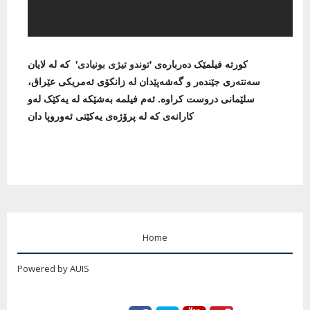
کورته‌ فیلمێک ده‌رباره‌ی '
توندو تیژی بونیادی
' که‌ له‌ لایان
سه‌نته‌ری جێنده‌ر و گه‌شه‌پێدان له‌ زانکۆی ئه‌مریکی عێراق،
سلێمانی دروست کراوه‌. ئه‌م فیلمه‌ به‌شێکه‌ له‌ یه‌کێک له‌و
کارانه‌ی که له‌ پرۆژه‌ی یه‌کێتی ئه‌وروپا دان
Home
Powered by AUIS