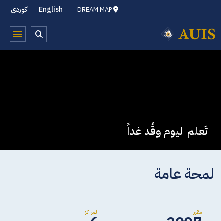
English
کوردی
DREAM MAP
تَعلم اليوم وقُد غداً
لمحة عامة
مقرر
المراكز