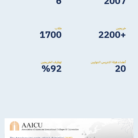
6
2007
خريجين
طلاب
1700
+2200
أعضاء هيئة التدريس الدوليين
توظيف الخريجين
%92
20